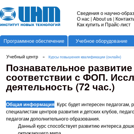
Пере
Институт
Сведения о научно-обра
О нас
|
About us
|
Контакт
Новых
Как купить и Прайс-лист
Программное обеспечение
Учебное оборудование
Технологий
Учебный центр
»
Курсы повышения квалификации (онлайн)
Вы здесь
Познавательное развитие
соответствии с ФОП. Исс
деятельность (72 час.)
Общая информация
Курс будет интересен педагогам, 
специалистам центров развития и детских клубов, педаг
педагогам дополнительного образования.
Данный курс способствует развитию интереса дош
окружающего мира.