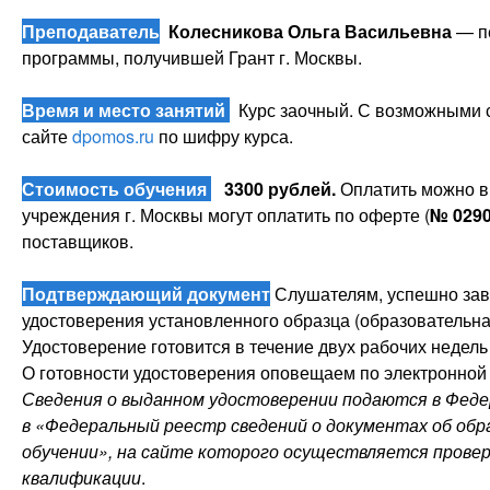
Преподаватель
Колесникова Ольга Васильевна
— пе
программы, получившей Грант г. Москвы.
Время и место занятий
Курс заочный. С возможными с
сайте
dpomos.ru
по шифру курса.
Стоимость обучения
3300 рублей.
Оплатить можно 
учреждения г. Москвы могут оплатить по оферте (
№ 0290
поставщиков.
Подтверждающий документ
Слушателям, успешно зав
удостоверения установленного образца (образовательная
Удостоверение готовится в течение двух рабочих недель 
О готовности удостоверения оповещаем по электронной 
Сведения о выданном удостоверении подаются в Фед
в «Федеральный реестр сведений о документах об обра
обучении», на сайте которого осуществляется прове
квалификации
.