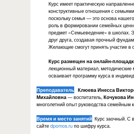
Курс имеет практическую направленн
конструктивные отношения с семьями
поскольку семья — это основа нашег
роль в формировании семейных ценнос
предмет «Семьеведение» в школах. Э
друг друга, создавая прочный фундам
Желающие смогут принять участие в 
Курс размещен на онлайн-площадк
лекционный материал, методические 
осваивает программу курса в индиви
Преподаватель
Клюева Инесса Виктор
Михайловна
— воспитатель,
Кочукова И
многолетний опыт руководства семейным 
Время и место занятий
Курс заочный. С 
сайте
dpomos.ru
по шифру курса.