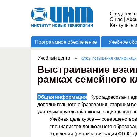
Институт
Сведения о
О нас
|
Abou
Новых
Как купить 
Программное обеспечение
Учебное об
Технологий
Учебный центр
»
Курсы повышения квалификации
Вы здесь
Выстраивание взаи
рамках семейного кл
Общая информация
Курс адресован педа
дополнительного образования, старшим во
учителям начальной школы, социальным пе
Учебная цель курса — совершенство
специалистов дошкольного образовани
отделения (реализация задач ФГОС Д