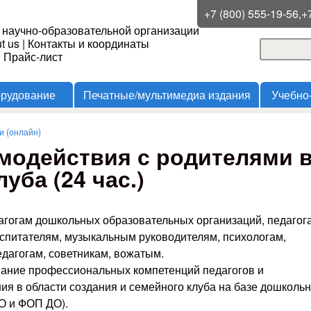
Перейти к основному
+7 (800) 555-19-56,+
 научно-образовательной организации
содержанию
t us
|
Контакты и координаты
Поиск
и Прайс-лист
Форма
орудование
Печатные/мультимедиа издания
Учебно
 (онлайн)
модействия с родителями в
уба (24 час.)
гогам дошкольных образовательных организаций, педагог
спитателям, музыкальным руководителям, психологам,
дагогам, советникам, вожатым.
вание профессиональных компетенций педагогов и
я в области создания и семейного клуба на базе дошкольн
О и ФОП ДО).