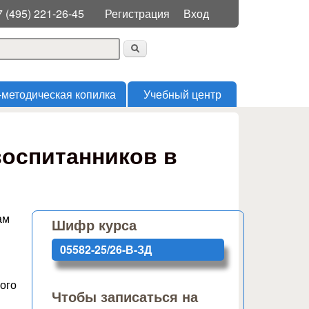
Меню пользователя
7 (495) 221-26-45
Регистрация
Вход
 поиска
-методическая копилка
Учебный центр
оспитанников в
ам
Шифр курса
05582-25/26-В-ЗД
ого
Чтобы записаться на