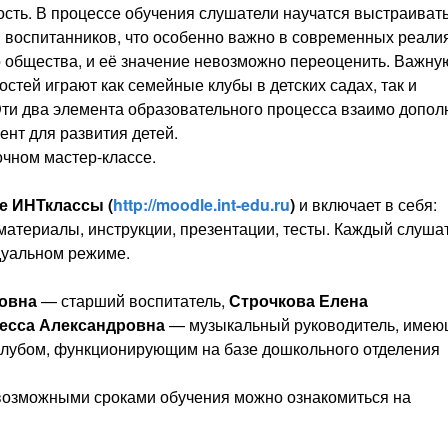
ость. В процессе обучения слушатели научатся выстраиват
 воспитанников, что особенно важно в современных реалия
о общества, и её значение невозможно переоценить. Важну
тей играют как семейные клубы в детских садах, так и
ти два элемента образовательного процесса взаимо допол
ент для развития детей.
очном мастер-классе.
е ИНТклассы (
http://moodle.int-edu.ru
)
и включает в себя:
материалы, инструкции, презентации, тесты. Каждый слуша
дуальном режиме.
овна
— старший воспитатель,
Строчкова Елена
несса Александровна
— музыкальный руководитель, име
клубом, функционирующим на базе дошкольного отделения
возможными сроками обучения можно ознакомиться на