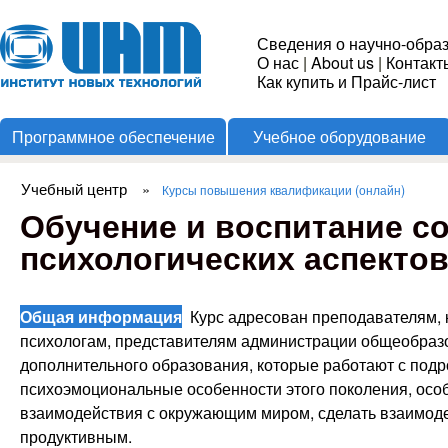
Пере
Институт
Сведения о научно-обра
О нас
|
About us
|
Контакт
Новых
Как купить и Прайс-лист
Программное обеспечение
Учебное оборудование
Технологий
Учебный центр
»
Курсы повышения квалификации (онлайн)
Вы здесь
Обучение и воспитание с
психологических аспектов 
Общая информация
Курс адресован преподавателям, 
психологам, представителям администрации общеобразо
дополнительного образования, которые работают с подро
психоэмоциональные особенности этого поколения, осо
взаимодействия с окружающим миром, сделать взаимод
продуктивным.