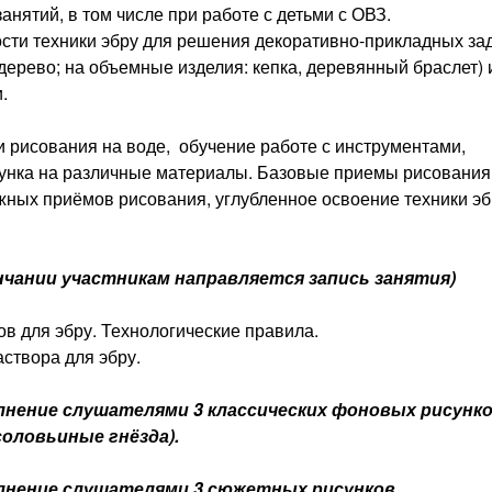
нятий, в том числе при работе с детьми с ОВЗ.
ти техники эбру для решения декоративно-прикладных за
, дерево; на объемные изделия: кепка, деревянный браслет) 
.
 рисования на воде, обучение работе с инструментами,
исунка на различные материалы. Базовые приемы рисования
ных приёмов рисования, углубленное освоение техники эб
ончании участникам направляется запись занятия)
в для эбру. Технологические правила.
створа для эбру.
лнение с
лушателями
3 классических фоновых рисунк
 соловьиные гнёзда).
олнение слушателями 3 сюжетных рисунков.