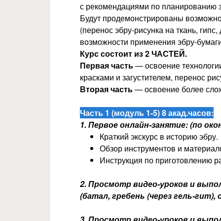
с рекомендациями по планированию за
Будут продемонстрированы возможнос
(перенос эбру-рисунка на ткань, гипс
возможности применения эбру-бумаги
Курс состоит из 2 ЧАСТЕЙ.
Первая часть
— освоение технологии
красками и загустителем, перенос р
Вторая часть
— освоение более слож
Часть 1 (модуль 1-5) 8 акад.часов:
1. Первое онлайн-занятие: (по ок
Краткий экскурс в историю эбру.
Обзор инструментов и материало
Инструкция по приготовлению ра
2. Просмотр видео-уроков и выпо
(батал, гребень (через гель-гит),
3. Просмотр видео-уроков и вып