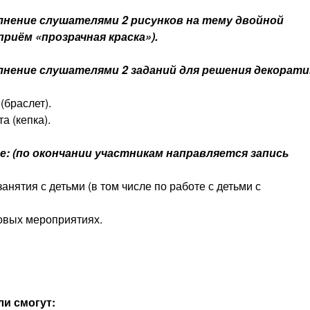
лнение с
лушателями
2 рисунков на тему двойной
риём «прозрачная краска»).
лнение слушателями 2 заданий для решения декорат
(браслет).
 (кепка).
е:
(по окончании участникам направляется запись
нятия с детьми (в том числе по работе с детьми с
овых мероприятиях.
и смогут: