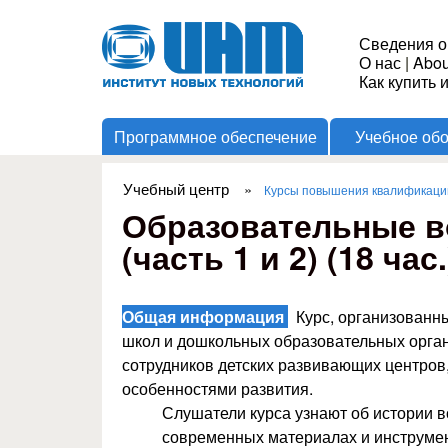
Институт
Сведения о
О нас
|
Abou
Новых
Как купить 
Программное обеспечение
Учебное об
Технологий
Учебный центр
»
Курсы повышения квалификации
Вы здесь
Образовательные в
(часть 1 и 2) (18 час.
Общая информация
Курс, организованн
школ и дошкольных образовательных орган
сотрудников детских развивающих центров,
особенностями развития.
Слушатели курса узнают об истории во
современных материалах и инструмент