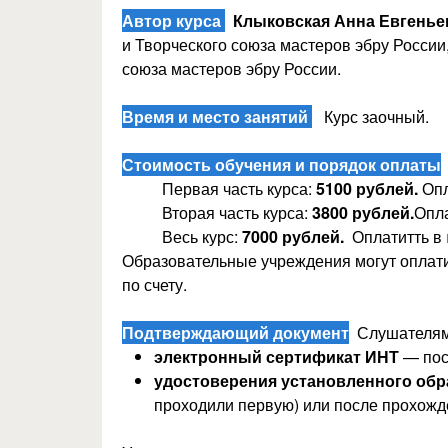
Автор курса
Клыковская Анна Евгенье
и Творческого союза мастеров эбру России
союза мастеров эбру России.
Время и место занятий
Курс заочный.
Стоимость обучения и порядок оплаты
Первая часть курса:
5100 рублей.
Опл
Вторая часть курса:
3800 рублей.
Опл
Весь курс:
7000 рублей.
Оплатитть в
Образовательные учреждения могут оплати
по счету.
Подтверждающий документ
Слушателям,
электронный сертификат ИНТ
— пос
удостоверения установленного обр
проходили первую) или после прохожд