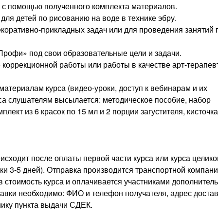
 с помощью полученного комплекта материалов.
для детей по рисованию на воде в технике эбру.
екоративно-прикладных задач или для проведения занятий 
рофи» под свои образовательные цели и задачи.
е коррекционной работы или работы в качестве арт-терапев
 материалам курса (видео-уроки, доступ к вебинарам и их
са слушателям высылается: методическое пособие, набор
лект из 6 красок по 15 мл и 2 порции загустителя, кисточка
сходит после оплаты первой части курса или курса целико
ки 3-5 дней). Отправка производится транспортной компан
в стоимость курса и оплачивается участниками дополнител
авки необходимо: ФИО и телефон получателя, адрес доста
нику пункта выдачи СДЕК.