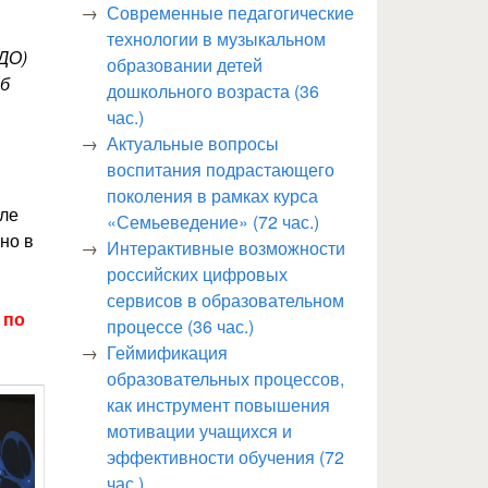
Современные педагогические
технологии в музыкальном
ДО)
образовании детей
об
дошкольного возраста (36
час.)
Актуальные вопросы
воспитания подрастающего
поколения в рамках курса
сле
«Семьеведение» (72 час.)
но в
Интерактивные возможности
российских цифровых
сервисов в образовательном
 по
процессе (36 час.)
Геймификация
образовательных процессов,
как инструмент повышения
мотивации учащихся и
эффективности обучения (72
час.)