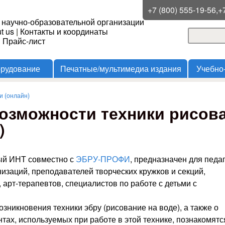
Перейти к основному
+7 (800) 555-19-56,+
 научно-образовательной организации
содержанию
t us
|
Контакты и координаты
Поиск
и Прайс-лист
Форма
орудование
Печатные/мультимедиа издания
Учебно
 (онлайн)
озможности техники рисова
)
ый ИНТ совместно с
ЭБРУ-ПРОФИ
, предназначен для педа
изаций, преподавателей творческих кружков и секций,
 арт-терапевтов, специалистов по работе с детьми с
зникновения техники эбру (рисование на воде), а также о
ах, используемых при работе в этой технике, познакомятс