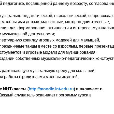
 педагогике, посвященной раннему возрасту, согласованн
 музыкально-педагогической, психологической, сопровожд
с маленькими детьми: массажные, моторно-двигательные,
нения для формирования активности и интереса, музыкальн
м музыкальной деятельности;
епертуарную копилку игровых моделей для малышей,
праздничные танцы вместе со взрослым, первые презента
струментов и игровые модели для музицирования;
оздании собственных музыкально-педагогических конструк
дать развивающую музыкальную среду для малышей;
чи работы с родителями маленьких детей.
е ИНТклассы (
http://moodle.int-edu.ru
) и включает в
 Каждый слушатель осваивает программу курса в