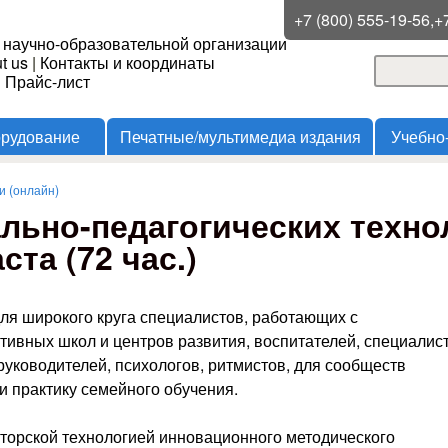
Перейти к основному
+7 (800) 555-19-56,+
 научно-образовательной организации
содержанию
t us
|
Контакты и координаты
Поиск
и Прайс-лист
Форма
орудование
Печатные/мультимедиа издания
Учебно
 (онлайн)
ьно-педагогических техно
ста (72 час.)
ля широкого круга специалистов, работающих с
ивных школ и центров развития, воспитателей, специалист
уководителей, психологов, ритмистов, для сообществ
и практику семейного обучения.
торской технологией инновационного методического