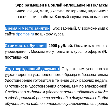
Курс размещен на онлайн-площадке ИНТклассы
видеолекции, методические материалы, видеоинстру
практические работы. Каждый слушатель осваивае
Время и место занятий
Курс заочный. С возможными с
сайте
dpomos.ru
по шифру курса.
Стоимость обучения
2900 рублей
.
Оплатить можно в
учреждения г. Москвы могут оплатить курс по оферте
(№
поставщиков.
Подтверждающий документ
Слушателям, успешно зав
удостоверения установленного образца (образовательная
Удостоверение готовится в течение двух рабочих недель 
О готовности удостоверения оповещаем по электронной 
Сведения о выданном удостоверении подаются в Фед
в «Федеральный реестр сведений о документах об обра
обучении», на сайте которого осуществляется прове