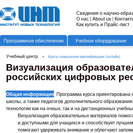
Пере
Институт
Сведения о научно-обра
О нас
|
About us
|
Контакт
Новых
Как купить и Прайс-лист
Программное обеспечение
Учебное оборудование
Технологий
Учебный центр
»
Курсы повышения квалификации (онлайн)
Вы здесь
Визуализация образовате
российских цифровых ресу
Общая информация
Программа курса ориентирована н
школы, а также педагогов дополнительного образован
технологии как на очных, так и на дистанционных учебны
Визуализация образовательных материалов помога
и доступными для учащихся и способствует лучш
помогают удерживать внимание и облегчают запо