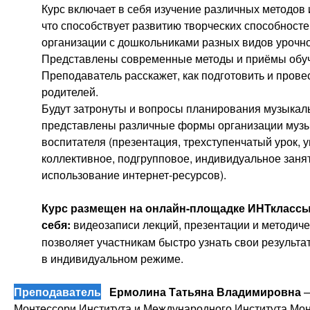
Курс включает в себя изучение различных методов и
что способствует развитию творческих способност
организации с дошкольниками разных видов урочно
Представлены современные методы и приёмы обуч
Преподаватель расскажет, как подготовить и прове
родителей.
Будут затронуты и вопросы планирования музыкаль
представлены различные формы организации музык
воспитателя (презентация, трехступенчатый урок, у
коллективное, подгрупповое, индивидуальное заня
использование интернет-ресурсов).
Курс размещен на онлайн-площадке ИНТклассы
себя:
видеозаписи лекций, презентации и методиче
позволяет участникам быстро узнать свои результ
в индивидуальном режиме.
Преподаватель
Е
рмолина Татьяна Владимировна
—
Монтессори Института и Международного Института Монт