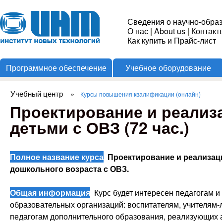
Пере
Институт
Сведения о научно-обра
О нас
|
About us
|
Контакт
Новых
Как купить и Прайс-лист
Программное обеспечение
Учебное оборудование
Технологий
Учебный центр
»
Курсы повышения квалификации (онлайн)
Вы здесь
Проектирование и реализ
детьми с ОВЗ (72 час.)
Полное название курса
Проектирование и реализац
дошкольного возраста с ОВЗ.
Общая информация
Курс будет интересен педагогам 
образовательных организаций: воспитателям, учителям-
педагогам дополнительного образования, реализующих