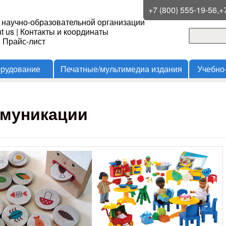
Перейти к основному
+7 (800) 555-19-56,+
 научно-образовательной организации
содержанию
t us
|
Контакты и координаты
Поиск
и Прайс-лист
Форма
орудование
Печатные/мультимедиа издания
Учебно
ммуникации