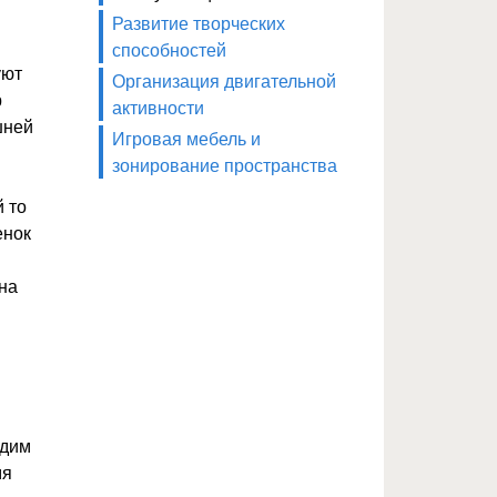
Развитие творческих
способностей
уют
Организация двигательной
р
активности
шней
Игровая мебель и
зонирование пространства
й то
енок
на
одим
мя