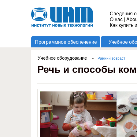
Институт
Сведения о
О нас
|
Abou
Новых
Как купить 
Программное обеспечение
Учебное об
Технологий
Учебное оборудование
»
Ранний возраст
Вы здесь
Речь и способы ко