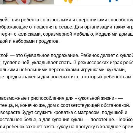
действия ребенка со взрослыми и сверстниками способств
ображающие отношения в семье. Для организации таких иг
матери» с колясками, соразмерной мебелью, моделями дома
удой и наборами продуктов.
уклой — это буквальное подражание. Ребенок делает с кукло
, гуляет с ней, укладывает спать. В режиссерских играх реб
сколькими небольшими персонажами-игрушками: куклами,
ше предназначены для ролевых игр, в которых ребенок сам 
севозможные приспособления для «кукольной жизни» —
отенца, и, конечно же, дом с соответствующей обстановкой.
возрасте будут служить кроватка с матрасом, подушкой и
постельное белье, а для купания куклы — полотенце. Необх
ли ребенок захочет взять куклу на прогулку в холодное вре