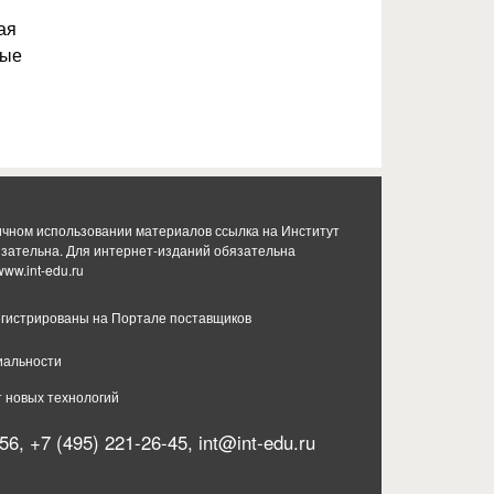
ая
ные
ичном использовании материалов ссылка на Институт
язательна. Для интернет-изданий обязательна
www.int-edu.ru
гистрированы на Портале поставщиков
иальности
т новых технологий
56, +7 (495) 221-26-45,
int@int-edu.ru