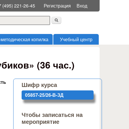
Меню пользователя
7 (495) 221-26-45
Регистрация
Вход
 поиска
-методическая копилка
Учебный центр
иков» (36 час.)
сть
Шифр курса
05857-25/26-В-ЗД
Чтобы записаться на
мероприятие