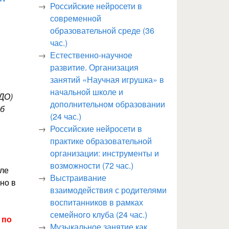
Российские нейросети в
современной
образовательной среде (36
час.)
Естественно-научное
развитие. Организация
занятий «Научная игрушка» в
начальной школе и
ДО)
дополнительном образовании
об
(24 час.)
Российские нейросети в
практике образовательной
организации: инструменты и
возможности (72 час.)
сле
Выстраивание
но в
взаимодействия с родителями
воспитанников в рамках
семейного клуба (24 час.)
 по
Музыкальное занятие как