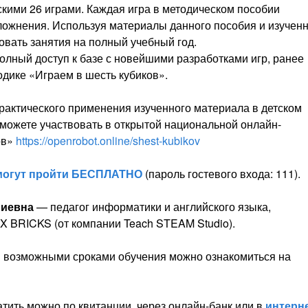
скими 26 играми. Каждая игра в методическом пособии
ложнения. Используя материалы данного пособия и изучен
овать занятия на полный учебный год.
лный доступ к базе с новейшими разработками игр, ранее
дике «Играем в шесть кубиков».
практического применения изученного материала в детском
 сможете участвовать в открытой национальной онлайн-
ов»
https://openrobot.online/shest-kubikov
огут пройти БЕСПЛАТНО
(пароль гостевого входа: 111).
риевна
— педагог информатики и английского языка,
 BRICKS (от компании Teach STEAM Studio).
 возможными сроками обучения можно ознакомиться на
тить можно по квитанции, через онлайн-банк или в
интерне