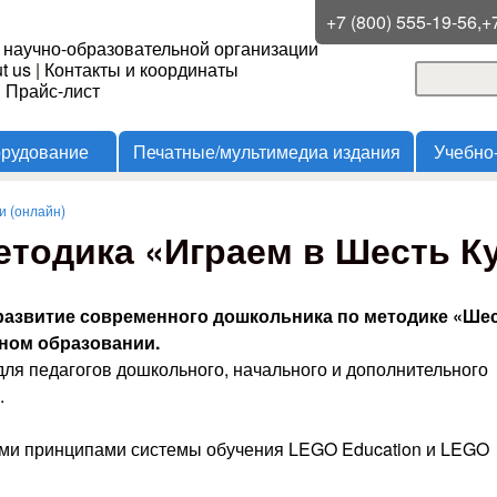
Перейти к основному
+7 (800) 555-19-56,+
 научно-образовательной организации
содержанию
t us
|
Контакты и координаты
Поиск
и Прайс-лист
Форма
орудование
Печатные/мультимедиа издания
Учебно
 (онлайн)
тодика «Играем в Шесть Куб
азвитие современного дошкольника по методике «Ше
ьном образовании.
ля педагогов дошкольного, начального и дополнительного
.
ыми принципами системы обучения LEGO Education и LEGO