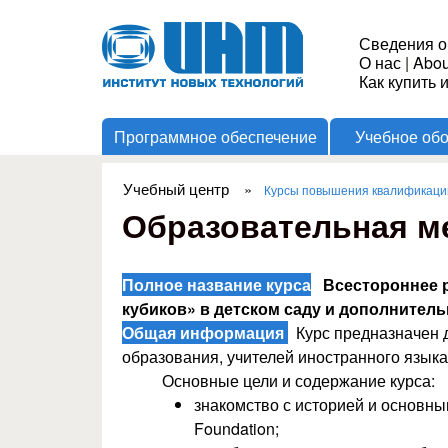
Институт
Сведения о
О нас
|
Abou
Новых
Как купить 
Программное обеспечение
Учебное об
Технологий
Учебный центр
»
Курсы повышения квалификации
Вы здесь
Образовательная ме
Полное название курса
Всестороннее р
кубиков» в детском саду и дополнител
Общая информация
Курс предназначен д
образования, учителей иностранного языка
Основные цели и содержание курса:
знакомство с историей и основн
Foundation;