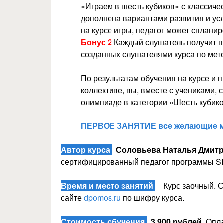
«Играем в шесть кубиков» с классиче
дополнена вариантами развития и ус
на курсе игры, педагог может спланир
Бонус 2
Каждый слушатель получит по
созданных слушателями курса по мето
По результатам обучения на курсе и 
коллективе, вы, вместе с учениками,
олимпиаде в категории «Шесть кубик
ПЕРВОЕ ЗАНЯТИЕ все желающие м
Автор курса
Соловьева Наталья Дмит
сертифицированный педагог программы SIX
Время и место занятий
Курс заочный. С
сайте
dpomos.ru
по шифру курса.
Стоимость обучения
3 900 рублей.
Опла