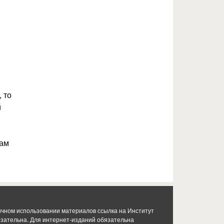
 то
й
там
ичном использовании материалов ссылка на Институт
язательна. Для интернет-изданий обязательна