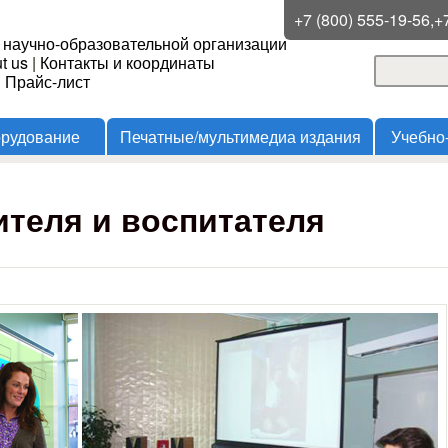
Перейти к основному
+7 (800) 555-19-56,+
 научно-образовательной организации
содержанию
t us
|
Контакты и координаты
Поиск
и Прайс-лист
Форма
орудование
Печатные/мультимедиа издания
Учебно
теля и воспитателя