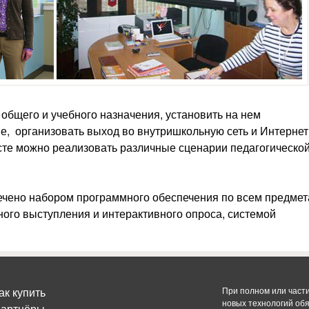
общего и учебного назначения, установить на нем
, организовать выход во внутришкольную сеть и Интернет,
те можно реализовать различные сценарии педагогическо
ечено набором программного обеспечения по всем предме
ного выступления и интерактивного опроса, системой
ак купить
При полном или част
новых технологий об
артнёры