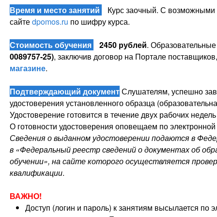
Время и место занятий
Курс заочный. С возможными 
сайте
dpomos.ru
по шифру курса.
Стоимость обучения
2450 рублей
. Образовательные
0089757-25)
, заключив договор на Портале поставщиков,
магазине
.
Подтверждающий документ
Слушателям, успешно зав
удостоверения установленного образца (образовательная
Удостоверение готовится в течение двух рабочих недель 
О готовности удостоверения оповещаем по электронной 
Сведения о выданном удостоверении подаются в Фед
в «Федеральный реестр сведений о документах об обра
обучении», на сайте которого осуществляется прове
квалификации
.
ВАЖНО!
Доступ (логин и пароль) к занятиям высылается по 