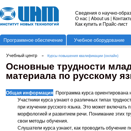
Пере
Институт
Сведения о научно-обра
О нас
|
About us
|
Контакт
Новых
Как купить и Прайс-лист
Программное обеспечение
Учебное оборудование
Технологий
Учебный центр
»
Курсы повышения квалификации (онлайн)
Вы здесь
Основные трудности млад
материала по русскому язы
Общая информация
Программа курса ориентирована н
Участники курса узнают о различных типах трудно
при изучении русского языка. Это может включать
морфологией и развитием речи. Понимание этих т
свои методы обучения.
Слушатели курса узнают, как проводить обучение п