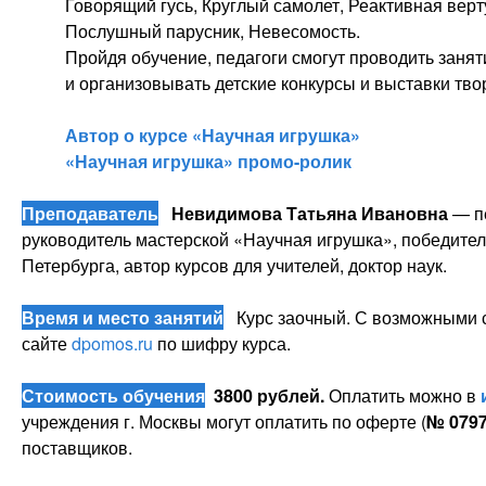
Говорящий гусь, Круглый самолет, Реактивная верт
Послушный парусник, Невесомость.
Пройдя обучение, педагоги смогут проводить заня
и организовывать детские конкурсы и выставки тво
Автор о курсе
«
Научная игрушка
»
«Научная игрушка» промо-ролик
Преподаватель
Невидимова Татьяна Ивановна
— пе
руководитель мастерской «Научная игрушка», победитель
Петербурга, автор курсов для учителей, доктор наук.
Время и место занятий
Курс заочный. С возможными с
сайте
dpomos.ru
по шифру курса.
Стоимость обучения
3800 рублей.
Оплатить можно в
учреждения г. Москвы могут оплатить по оферте (
№
079
поставщиков.