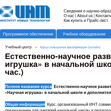
Пере
Институт
Сведения о научно-обра
О нас
|
About us
|
Контакт
Новых
Как купить и Прайс-лист
Программное обеспечение
Учебное оборудование
Технологий
Учебный центр
»
Курсы повышения квалификации (онлайн)
Вы здесь
Естественно-научное разв
игрушка» в начальной шк
час.)
Полное название курса
Естественно-научное развит
«Научная игрушка» в начальной школе и дополните
Общая информация
Курс, организованный ИНТ совмес
предназначен для учителей начальной школы и педагого