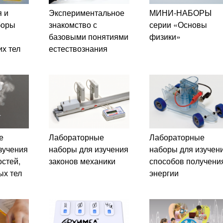
 и
Экспериментальное
МИНИ-НАБОРЫ
боры
знакомство с
серии «Основы
базовыми понятиями
физики»
их тел
естествознания
е
Лабораторные
Лабораторные
зучения
наборы для изучения
наборы для изучен
остей,
законов механики
способов получени
ых тел
энергии