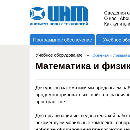
Институт
Сведения о
О нас
|
Abou
Новых
Как купить 
Программное обеспечение
Учебное об
Технологий
Учебное оборудование
»
Основная и старшая 
Вы здесь
Математика и физи
Для уроков математики мы предлагаем наб
продемонстрировать их свойства, различн
пространстве.
Для организации исследовательской рабо
рекомендуем мобильные комплекты лабор
наборам оборудования прилагаются ме