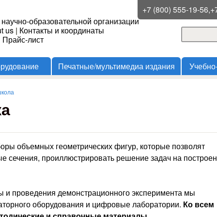
Перейти к основному
+7 (800) 555-19-56,+
 научно-образовательной организации
содержанию
t us
|
Контакты и координаты
Поиск
и Прайс-лист
Форма
орудование
Печатные/мультимедиа издания
Учебно
школа
ка
оры объемных геометрических фигур, которые позволят
ые сечения, проиллюстрировать решение задач на построен
ты и проведения демонстрационного эксперимента мы
аторного оборудования и цифровые лаборатории.
Ко всем
тодические и справочные материалы.