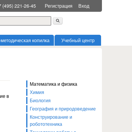
Меню пользователя
7 (495) 221-26-45
Регистрация
Вход
 поиска
-методическая копилка
Учебный центр
Математика и физика
Химия
ие в
Биология
География и природоведение
Конструирование и
робототехника