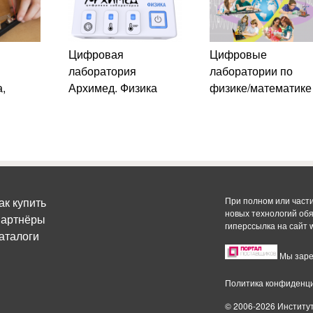
Цифровая
Цифровые
лаборатория
лаборатории по
,
Архимед. Физика
физике/математике
ак купить
При полном или част
новых технологий об
артнёры
гиперссылка на сайт
аталоги
Мы заре
Политика конфиденц
© 2006-2026 Институ