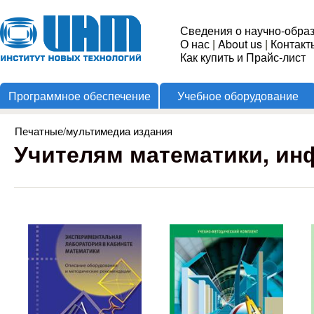
Пере
Институт
Сведения о научно-обра
О нас
|
About us
|
Контакт
Новых
Как купить и Прайс-лист
Программное обеспечение
Учебное оборудование
Технологий
Печатные/мультимедиа издания
Вы здесь
Учителям математики, ин