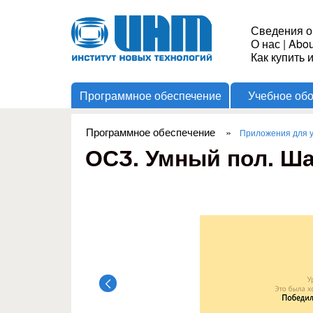
Институт
Сведения о
О нас
|
Abou
Новых
Как купить 
Программное обеспечение
Учебное об
Технологий
Программное обеспечение
»
Приложения для у
Вы здесь
ОСӠ. Умный пол. Ш