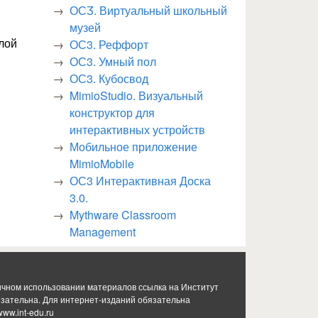
ОСӠ. Виртуальный школьный
музей
лой
ОС3. Реффорт
ОС3. Умный пол
ОС3. Кубосвод
MimioStudio. Визуальный
конструктор для
интерактивных устройств
Мобильное приложение
MimioMobile
ОС3 Интерактивная Доска
3.0.
Mythware Classroom
Management
ичном использовании материалов ссылка на Институт
язательна. Для интернет-изданий обязательна
www.int-edu.ru