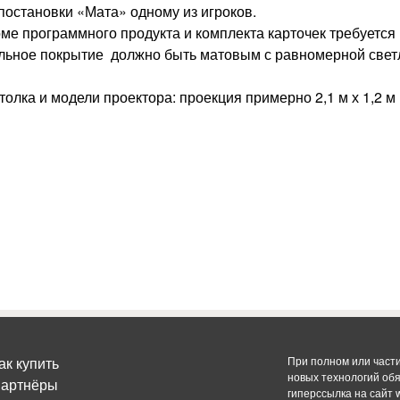
постановки «Мата» одному из игроков.
ме программного продукта и комплекта карточек требуется
ольное покрытие должно быть матовым с равномерной свет
олка и модели проектора: проекция примерно 2,1 м х 1,2 м
ак купить
При полном или част
новых технологий об
артнёры
гиперссылка на сайт