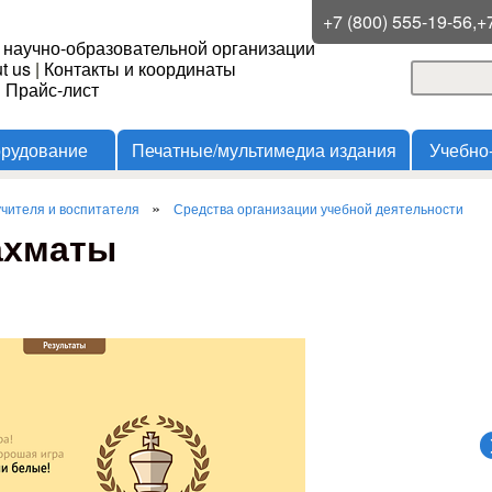
Перейти к основному
+7 (800) 555-19-56,+
 научно-образовательной организации
содержанию
t us
|
Контакты и координаты
Поиск
и Прайс-лист
Форма
орудование
Печатные/мультимедиа издания
Учебно
»
чителя и воспитателя
Средства организации учебной деятельности
ахматы