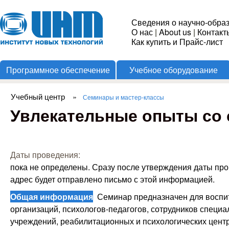
Пере
Институт
Сведения о научно-обра
О нас
|
About us
|
Контакт
Новых
Как купить и Прайс-лист
Программное обеспечение
Учебное оборудование
Технологий
Учебный центр
»
Семинары и мастер-классы
Вы здесь
Увлекательные опыты со 
Даты проведения:
пока не определены. Сразу после утверждения даты пр
адрес будет отправлено письмо с этой информацией.
Общая информация
Семинар предназначен для воспи
организаций, психологов-педагогов, сотрудников специ
учреждений, реабилитационных и психологических цент