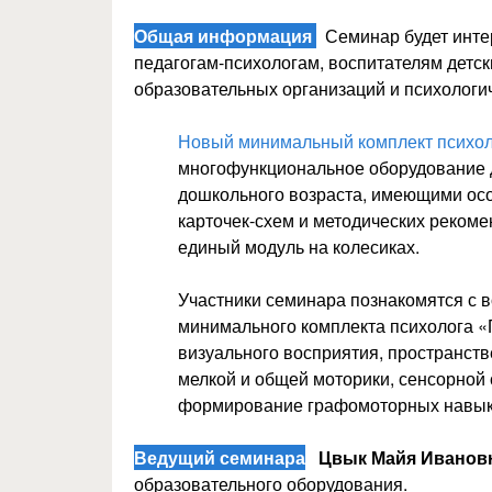
Общая информация
Семинар будет инте
педагогам-психологам, воспитателям детс
образовательных организаций и психологич
Новый минимальный комплект психол
многофункциональное оборудование 
дошкольного возраста, имеющими особ
карточек-схем и методических реком
единый модуль на колесиках.
Участники семинара познакомятся с 
минимального комплекта психолога «П
визуального восприятия, пространст
мелкой и общей моторики, сенсорной 
формирование графомоторных навыко
Ведущий семинара
Цвык Майя Иванов
образовательного оборудования.