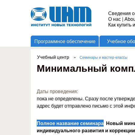
Институт
Сведения о
О нас
|
Abou
Новых
Как купить 
Программное обеспечение
Учебное об
Технологий
Учебный центр
»
Семинары и мастер-классы
Вы здесь
Минимальный компл
Даты проведения:
пока не определены. Сразу после утвержд
адрес будет отправлено письмо с этой ин
Полное название семинара
Новый мини
индивидуального развития и коррекции