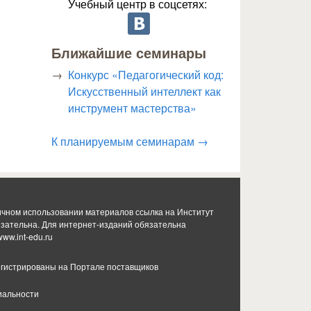
Учебный центр в соцсетях:
Ближайшие семинары
Конкурс «Педагогический код:
Искусственный интеллект как
инструмент мастерства»
К планируемым семинарам →
ичном использовании материалов ссылка на Институт
язательна. Для интернет-изданий обязательна
www.int-edu.ru
гистрированы на Портале поставщиков
иальности