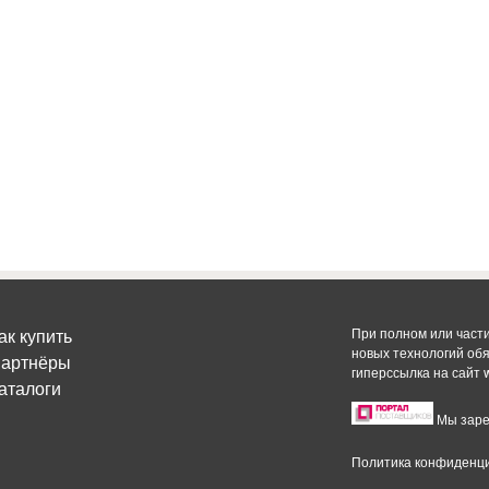
ак купить
При полном или част
новых технологий об
артнёры
гиперссылка на сайт
аталоги
Мы заре
Политика конфиденц