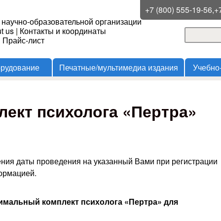
Перейти к основному
+7 (800) 555-19-56,+
 научно-образовательной организации
содержанию
t us
|
Контакты и координаты
Поиск
и Прайс-лист
Форма
орудование
Печатные/мультимедиа издания
Учебно
ект психолога «Пертра»
ения даты проведения на указанный Вами при регистрации
формацией.
мальный комплект психолога «Пертра» для