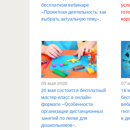
бесплатном вебинаре
усл
«Проектная деятельность: как
гото
выбрать актуальную тему»
.
кор
09 мая 2020
07 
20 мая состоится бесплатный ​​
18 
мастер-класс в онлайн-
бес
формате «Особенности
веб
организации дистанционных
гео
занятий по лепке для
в д
дошкольников»
.