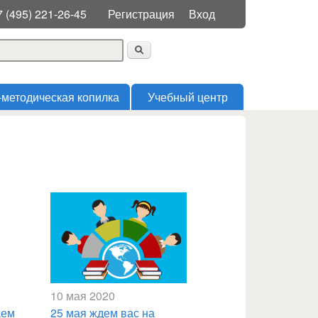
Меню пользователя
7 (495) 221-26-45
Регистрация
Вход
 поиска
-методическая копилка
Учебный центр
10 мая 2020
аем
25 мая ждем вас на