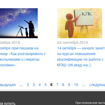
ноября 2019
22 сентября 2019
ноября приглашаем на
14 октября — начало заня
инар «Как разговаривать с
на курсах повышения
кольниками о секретах
квалификации по работе с
рономии».
МЭШ (36 акад.час.).
едыдущая
…
2
3
4
5
6
7
8
9
10
…
следующ
ак купить
При полном или част