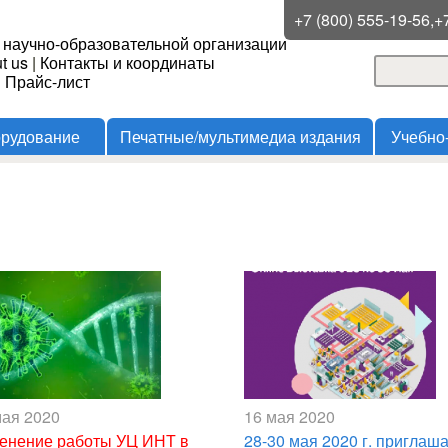
Перейти к основному
+7 (800) 555-19-56,+
 научно-образовательной организации
содержанию
t us
|
Контакты и координаты
Поиск
и Прайс-лист
Форма
орудование
Печатные/мультимедиа издания
Учебно
мая 2020
16 мая 2020
енение работы УЦ ИНТ в
28-30 мая 2020 г. приглаш