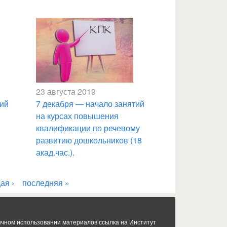
23 августа 2019
тий
7 декабря — начало занятий
на курсах повышения
квалификации по речевому
развитию дошкольников (18
акад.час.).
ая ›
последняя »
ичном использовании материалов ссылка на Институт