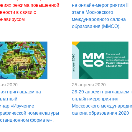
овиях режима повышенной
на онлайн-мероприятия II
вности в связи с
этапа Московского
онавирусом
международного салона
образования (ММСО).
мая 2020
25 апреля 2020
мая приглашаем на
26-29 апреля приглашаем 
платный
онлайн-мероприятия
инар «Изучение
Московского международн
графической номенклатуры
салона образования 2020
истанционном формате»
.