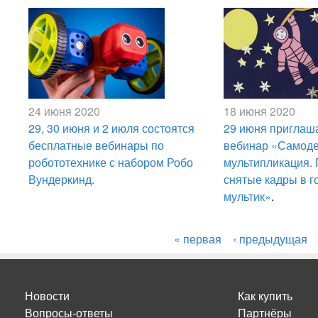
24 июня 2020
18 июня 2020
29, 30 июня и 2 июля состоятся
29 июня приглаш
бесплатные вебинары по
вебинар «Самод
робототехнике с набором Робо
мультипликация.
Вундеркинд.
снятые кадры в г
мультик»
.
« первая
‹ предыдущая
Страницы
Новости
Как купить
Вопросы-ответы
Партнёры