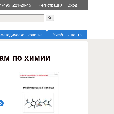
Меню пользователя
7 (495) 221-26-45
Регистрация
Вход
 поиска
-методическая копилка
Учебный центр
ам по химии