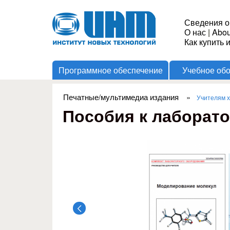
Институт
Сведения о
О нас
|
Abou
Новых
Как купить 
Программное обеспечение
Учебное об
Технологий
Печатные/мультимедиа издания
»
Учителям х
Вы здесь
Пособия к лаборат