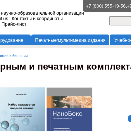
Перейти к основному
+7 (800) 555-19-56,+
 научно-образовательной организации
содержанию
t us
|
Контакты и координаты
Поиск
и Прайс-лист
Форма
орудование
Печатные/мультимедиа издания
Учебно
имии и биологии
орным и печатным комплект