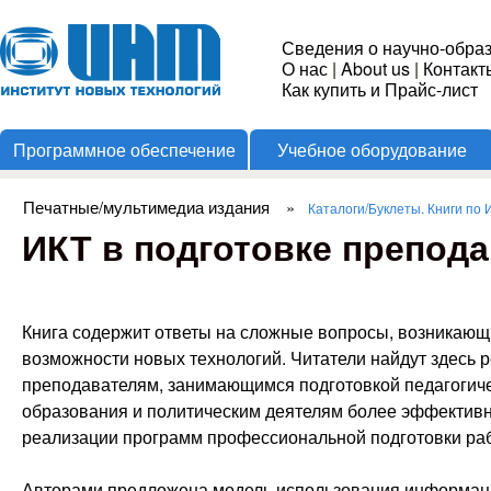
Пере
Институт
Сведения о научно-обра
О нас
|
About us
|
Контакт
Новых
Как купить и Прайс-лист
Программное обеспечение
Учебное оборудование
Технологий
Печатные/мультимедиа издания
»
Каталоги/Буклеты. Книги по 
Вы здесь
ИКТ в подготовке препод
Книга содержит ответы на сложные вопросы, возникающи
возможности новых технологий. Читатели найдут здесь 
преподавателям, занимающимся подготовкой педагогиче
образования и политическим деятелям более эффектив
реализации программ профессиональной подготовки ра
Авторами предложена модель использования информац