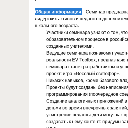
Общая информация
Семинар предназнач
лидерских активов и педагогов дополнител
школьного возраста
.
Участники семинара узнают о том, чт
образовательном процессе в российс
созданных учителями.
Ведущие семинара познакомят участн
реальности EV Toolbox, предназначе
семинара станет разработчиком и усп
проект: игра «Веселый светофор».
Никаких навыков, кроме базового вл
Проекты будут созданы без написания
программирования (поочередное соед
Создание аналогичных приложений в 
детьми во время внеурочных занятий, 
усмотрение педагога дети могут как п
создавать к нему контент: придумыват