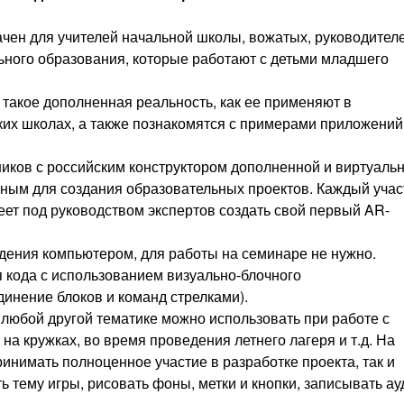
ен для учителей начальной школы, вожатых, руководител
ьного образования, которые работают с детьми младшего
о такое дополненная реальность, как ее применяют в
ких школах, а также познакомятся с примерами приложений
иков с российским конструктором дополненной и виртуаль
нным для создания образовательных проектов. Каждый учас
еет под руководством экспертов создать свой первый AR-
адения компьютером, для работы на семинаре не нужно.
 кода с использованием визуально-блочного
инение блоков и команд стрелками).
любой другой тематике можно использовать при работе с
на кружках, во время проведения летнего лагеря и т.д. На
ринимать полноценное участие в разработке проекта, так и
ь тему игры, рисовать фоны, метки и кнопки, записывать ау