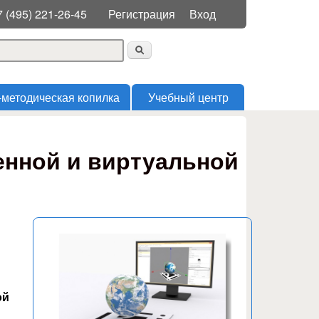
Меню пользователя
7 (495) 221-26-45
Регистрация
Вход
 поиска
-методическая копилка
Учебный центр
енной и виртуальной
ой