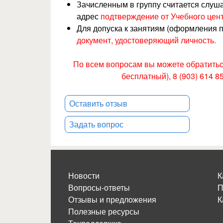
Зачисленным в группу считается слуш
адрес
подтверждение от Учебного цент
Для допуска к занятиям (оформления 
документ, удостоверяющий личность.
По всем вопросам вы можете обратиться
бесплатный), 8 (903) 614 8
Оставить отзыв
Задать вопрос
Новости
К
Вопросы-ответы
П
Отзывы и предложения
К
Полезные ресурсы