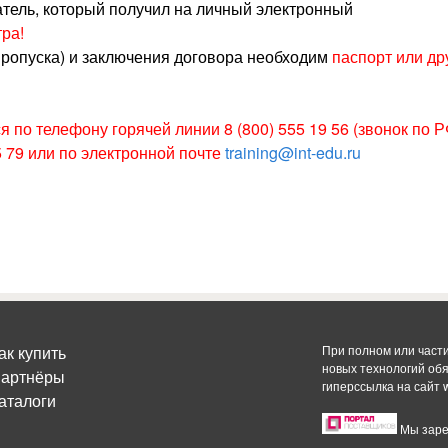
атель, который получил на личный электронный
ра!
пропуска) и заключения договора необходим
паспорт или др
 по телефону горячей линии 8 (800) 555 19 56 (звонок по 
5 79 или по электронной почте
training@int-edu.ru
ак купить
При полном или част
новых технологий об
артнёры
гиперссылка на сайт
аталоги
Мы заре