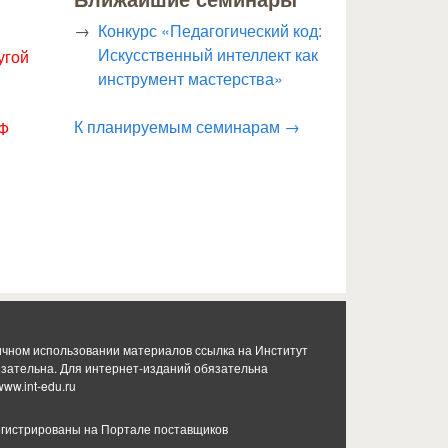
Конкурс «Педагогический код:
Искусственный интеллект как
угой
инструмент мастерства»
К планируемым семинарам →
РФ
ичном использовании материалов ссылка на Институт
язательна. Для интернет-изданий обязательна
www.int-edu.ru
гистрированы на Портале поставщиков