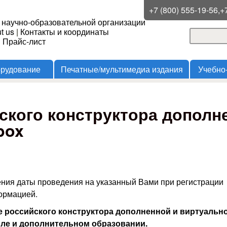
Перейти к основному
+7 (800) 555-19-56,+
 научно-образовательной организации
содержанию
t us
|
Контакты и координаты
Поиск
и Прайс-лист
Форма
орудование
Печатные/мультимедиа издания
Учебно
ского конструктора дополн
box
ения даты проведения на указанный Вами при регистрации
формацией.
российского конструктора дополненной и виртуальн
оле и дополнительном образовании.