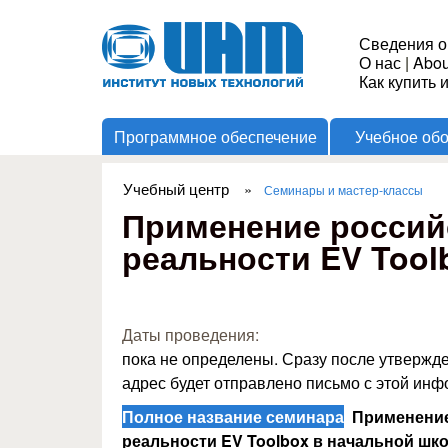
Институт
Сведения о
О нас
|
Abou
Новых
Как купить 
Программное обеспечение
Учебное об
Технологий
Учебный центр
»
Семинары и мастер-классы
Вы здесь
Применение россий
реальности EV Tool
Даты проведения:
пока не определены. Сразу после утвержд
адрес будет отправлено письмо с этой ин
Полное название семинара
Применение 
реальности EV Toolbox в начальной шк