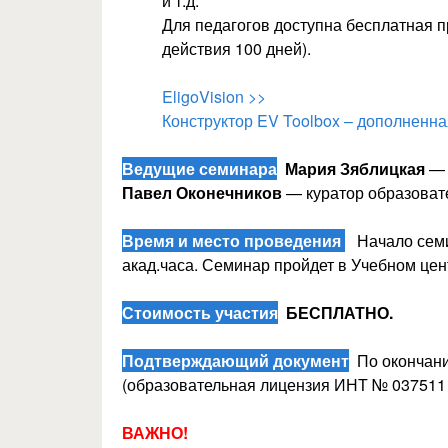
и т.д.
Для педагогов доступна бесплатная пр
действия 100 дней).
EligoVision >>
Конструктор EV Toolbox – дополненна
Ведущие семинара
Мария Зяблицкая
— 
Павел Оконечников
— куратор образоват
Время и место проведения
Начало сем
акад.часа. Семинар пройдет в Учебном цен
Стоимость участия
БЕСПЛАТНО.
Подтверждающий документ
По окончани
(образовательная лицензия ИНТ № 037511 о
ВАЖНО!