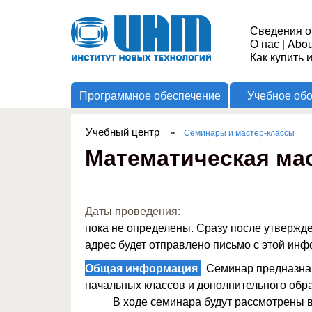
Институт
Сведения о
О нас
|
Abou
Новых
Как купить 
Программное обеспечение
Учебное об
Технологий
Учебный центр
»
Семинары и мастер-классы
Вы здесь
Математическая мас
Даты проведения:
пока не определены. Сразу после утвержд
адрес будет отправлено письмо с этой ин
Общая информация
Семинар предназнач
начальных классов и дополнительного обр
В ходе семинара будут рассмотрены 