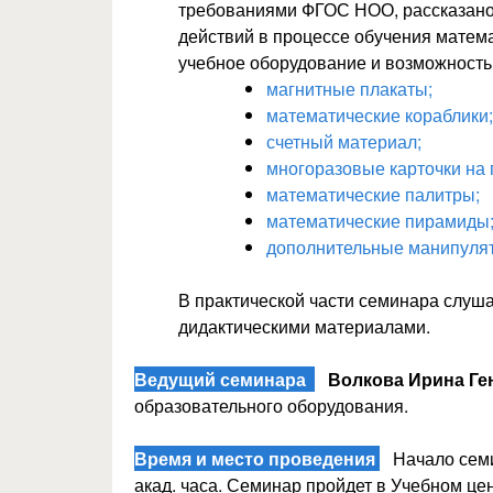
требованиями ФГОС НОО, рассказано
действий в процессе обучения матем
учебное оборудование и возможность
магнитные плакаты;
математические кораблики;
счетный материал;
многоразовые карточки на 
математические палитры;
математические пирамиды
дополнительные манипулят
В практической части семинара слуш
дидактическими материалами.
Ведущий семинара
Волкова Ирина Ге
образовательного оборудования.
Время и место проведения
Начало семин
акад. часа. Семинар пройдет в Учебном це