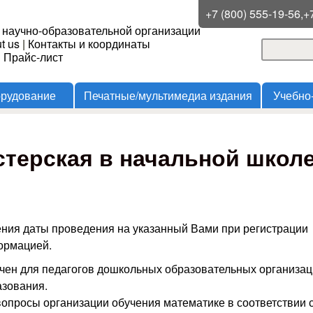
Перейти к основному
+7 (800) 555-19-56,+
 научно-образовательной организации
содержанию
t us
|
Контакты и координаты
Поиск
и Прайс-лист
Форма
орудование
Печатные/мультимедиа издания
Учебно
терская в начальной школ
ения даты проведения на указанный Вами при регистрации
формацией.
ен для педагогов дошкольных образовательных организац
азования.
вопросы организации обучения математике в соответствии 