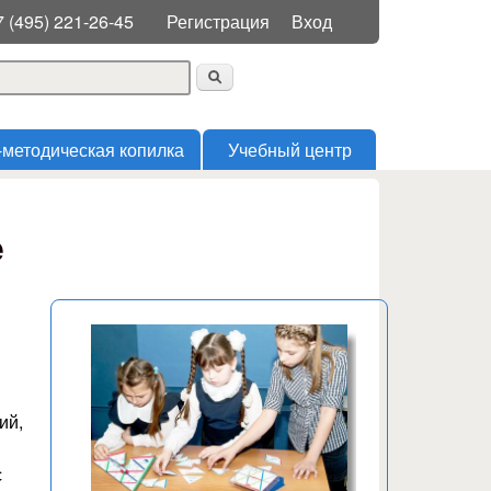
Меню пользователя
7 (495) 221-26-45
Регистрация
Вход
 поиска
-методическая копилка
Учебный центр
е
ий,
с