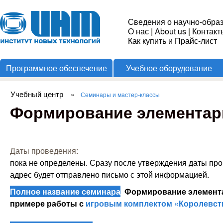
Пере
Институт
Сведения о научно-обра
О нас
|
About us
|
Контакт
Новых
Как купить и Прайс-лист
Программное обеспечение
Учебное оборудование
Технологий
Учебный центр
»
Семинары и мастер-классы
Вы здесь
Формирование элементар
Даты проведения:
пока не определены. Сразу после утверждения даты пр
адрес будет отправлено письмо с этой информацией.
Полное название семинара
Формирование элемента
примере работы с
игровым комплектом «Королевст