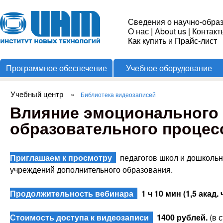
Пере
Институт
Сведения о научно-обра
О нас
|
About us
|
Контакт
Новых
Как купить и Прайс-лист
Программное обеспечение
Учебное оборудование
Технологий
Учебный центр
»
Библиотека видеозаписей
Вы здесь
Влияние эмоционального 
образовательного процес
Приглашаем к просмотру
педагогов школ и дошкольн
учреждений дополнительного образования.
Продолжительность вебинара
1 ч 10 мин (1,5 акад. 
Стоимость доступа к видеозаписи
1400 рублей.
(в 