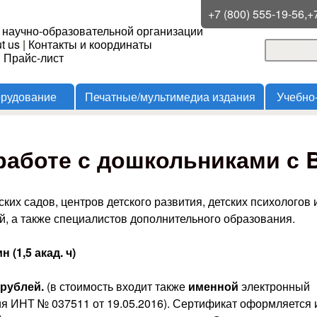
Перейти к основному
+7 (800) 555-19-56,+
 научно-образовательной организации
содержанию
t us
|
Контакты и координаты
Поиск
и Прайс-лист
Форма
орудование
Печатные/мультимедиа издания
Учебно
аботе с дошкольниками с B
ских садов, центров детского развития, детских психологов 
й, а также специалистов дополнительного образования.
н (1,5 акад. ч)
 рублей.
(в стоимость входит также
именной
электронный
я ИНТ № 037511 от 19.05.2016). Сертификат оформляется 