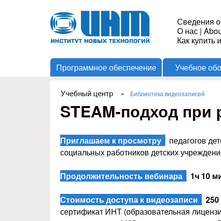
Институт
Сведения о
О нас
|
Abou
Новых
Как купить 
Программное обеспечение
Учебное об
Технологий
Учебный центр
»
Библиотека видеозаписей
Вы здесь
STEAM-подход при р
Приглашаем к просмотру
педагогов дет
социальных работников детских учреждени
Продолжительность вебинара
1ч 10 ми
Стоимость доступа к видеозаписи
250
сертификат ИНТ (образовательная лицензи