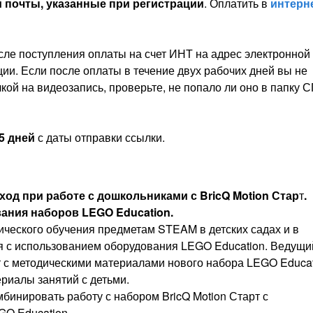
 почты, указанные при регистрации
. Оплатить в
интерн
ле поступления оплаты на счет ИНТ на адрес электронной
ции. Если после оплаты в течение двух рабочих дней вы не
лкой на видеозапись, проверьте, не попало ли оно в папку
5 дней
с даты отправки ссылки.
од при работе с дошкольниками с BricQ Motion Стар
т
.
ания наборов LEGO Education.
ческого обучения предметам STEAM в детских садах и в
я с использованием оборудования LEGO Education. Ведущи
т с методическими материалами нового набора LEGO Educa
ериалы занятий с детьми.
бинировать работу с набором BricQ Motion Старт с
O Education.