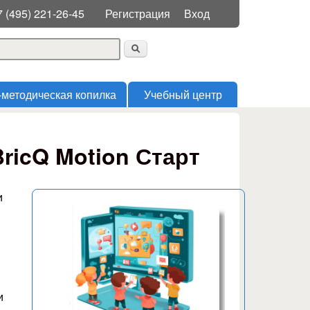
Меню пользователя
7 (495) 221-26-45
Регистрация
Вход
 поиска
-методическая копилка
Учебный центр
ricQ Motion Старт
и
и