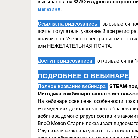
высылается
на ФИО и адрес электронной
магазине
.
Ссылка на видеозапись
высылается пос
почты покупателя, указанный при регистра
получите от Учебного центра письмо с ссы
или НЕЖЕЛАТЕЛЬНАЯ ПОЧТА.
Доступ к видеозаписи
открывается
на 1
ПОДРОБНЕЕ О ВЕБИНАРЕ
Полное название вебинара
STEAM-подх
Методика комбинированного использов
На вебинаре освещены особенности практи
учреждениях дополнительного образовани
вебинара демонстрирует состав и знакоми
BricQ Motion Старт и показывает видеомат
Слушатели вебинара узнают, как можно ком
другими образовательными решениями LEG