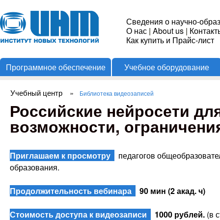
Пере
Институт
Сведения о научно-обра
О нас
|
About us
|
Контакт
Новых
Как купить и Прайс-лист
Программное обеспечение
Учебное оборудование
Технологий
Учебный центр
»
Библиотека видеозаписей
Вы здесь
Российские нейросети для 
возможности, ограничени
Приглашаем к просмотру
педагогов общеобразовате
образования.
Продолжительность вебинара
90 мин (2 акад. ч)
Стоимость доступа к видеозаписи
1000 рублей.
(в 