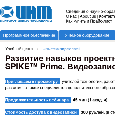
Пере
Институт
Сведения о научно-обра
О нас
|
About us
|
Контакт
Новых
Как купить и Прайс-лист
Программное обеспечение
Учебное оборудование
Технологий
Учебный центр
»
Библиотека видеозаписей
Вы здесь
Развитие навыков проект
SPIKE™ Prime. Видеозапи
Приглашаем к просмотру
учителей технологии, работ
развития, а также специалистов дополнительного образ
Продолжительность вебинара
45 мин (1 акад. ч)
Стоимость доступа к видеозаписи
300 рублей.
(в с