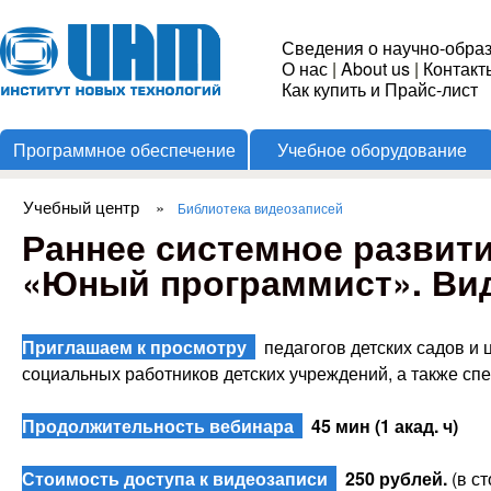
Пере
Институт
Сведения о научно-обра
О нас
|
About us
|
Контакт
Новых
Как купить и Прайс-лист
Программное обеспечение
Учебное оборудование
Технологий
Учебный центр
»
Библиотека видеозаписей
Вы здесь
Раннее системное развити
«Юный программист». Ви
Приглашаем к просмотру
педагогов детских садов и ц
социальных работников детских учреждений, а также сп
Продолжительность вебинара
45 мин (1 акад. ч)
Стоимость доступа к видеозаписи
250 рублей.
(в с