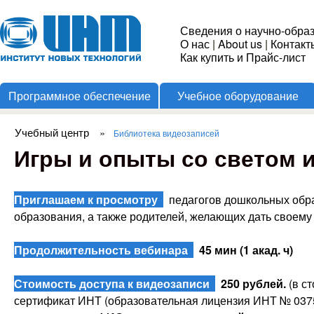
Пере
Институт
Сведения о научно-обра
О нас
|
About us
|
Контакт
Новых
Как купить и Прайс-лист
Программное обеспечение
Учебное оборудование
Технологий
Учебный центр
»
Библиотека видеозаписей
Вы здесь
Игры и опыты со светом 
Приглашаем к просмотру
педагогов дошкольных обра
образования, а также родителей, желающих дать своему
Продолжительность вебинара
45 мин (1 акад. ч)
Стоимость доступа к видеозаписи
250 рублей.
(в с
сертификат ИНТ (образовательная лицензия ИНТ № 0375