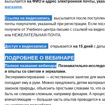
высылается
на ФИО и адрес электронной почты, ука
магазине
.
Ссылка на видеозапись
высылается после поступлени
почты покупателя, указанный при регистрации. Если пос
получите от Учебного центра письмо с ссылкой на видео
или НЕЖЕЛАТЕЛЬНАЯ ПОЧТА.
Доступ к видеозаписи
открывается
на 15 дней
с даты
ПОДРОБНЕЕ О ВЕБИНАРЕ
Полное название вебинара
Познавательно-исследо
и опыты со светом и зеркалами
.
Экспериментирование — естественное занятие для мален
попадает ему в руки. Можно предложить детям материал
законов природы, объяснить простыми словами то, что 
быть не слишком сложным, например фонарик. А процесс
впечатляющим — большая часть опытов проводится в з
на настоящее волшебство.