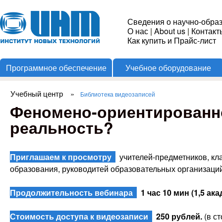
Пере
Институт
Сведения о научно-обра
О нас
|
About us
|
Контакт
Новых
Как купить и Прайс-лист
Программное обеспечение
Учебное оборудование
Технологий
Учебный центр
»
Библиотека видеозаписей
Вы здесь
Феномено-ориентированн
реальность?
Приглашаем к просмотру
учителей-предметников, кл
образования, руководитей образовательных организаций
Продолжительность вебинара
1 час 10 мин (1,5 акад
Стоимость доступа к видеозаписи
250 рублей.
(в с