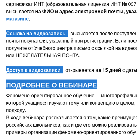
сертификат ИНТ (образовательная лицензия ИНТ № 0375
высылается
на ФИО и адрес электронной почты, ука
магазине
.
Ссылка на видеозапись
высылается после поступлени
почты покупателя, указанный при регистрации. Если пос
получите от Учебного центра письмо с ссылкой на видео
или НЕЖЕЛАТЕЛЬНАЯ ПОЧТА.
Доступ к видеозаписи
открывается
на 15 дней
с даты
ПОДРОБНЕЕ О ВЕБИНАРЕ
Феномено-ориентированное обучение
многопрофильна
—
которой учащиеся изучают тему или концепцию в целом,
подходу.
В ходе вебинара рассказывается о том, какие преимущес
российских школьников, как и где его можно реализова
примеры организации феномено-ориентированного обуч