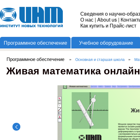
Пере
Институт
Сведения о научно-обра
О нас
|
About us
|
Контакт
Новых
Как купить и Прайс-лист
Программное обеспечение
Учебное оборудование
Технологий
Программное обеспечение
»
»
Основная и старшая школа
Ма
Вы здесь
Живая математика онлайн