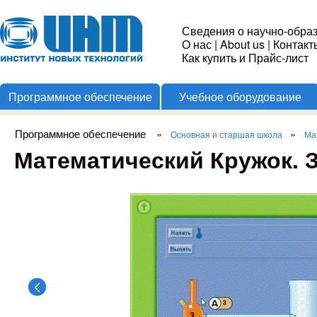
Пере
Институт
Сведения о научно-обра
О нас
|
About us
|
Контакт
Новых
Как купить и Прайс-лист
Программное обеспечение
Учебное оборудование
Технологий
Программное обеспечение
»
»
Основная и старшая школа
Ма
Вы здесь
Математический Кружок. 