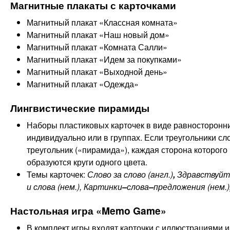
Магнитные плакаты с карточками
Магнитный плакат «Классная комната»
Магнитный плакат «Наш новый дом»
Магнитный плакат «Комната Салли»
Магнитный плакат «Идем за покупками»
Магнитный плакат «Выходной день»
Магнитный плакат «Одежда»
Лингвистические пирамиды
Наборы пластиковых карточек в виде равносторонн
индивидуально или в
группах. Если треугольники с
треугольник («пирамида»), каждая сторона которого 
образуются круги одного цвета.
Тем
ы
карточек:
Слово за слово
(англ.)
,
Здравствуйте
и слова (нем.), Картинки
–
слова
–
предложения
(нем.)
Настольная игра «Memo Game»
В комплект игры входят карточки с иллюстрациями и