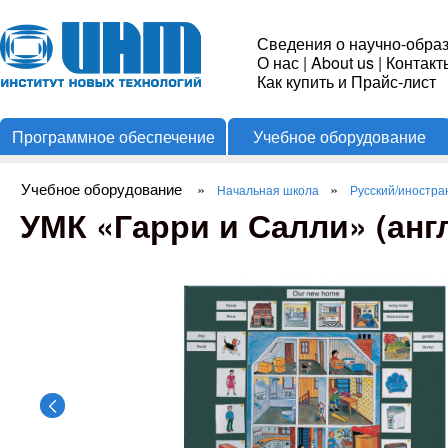
Пере
Институт
Сведения о научно-обра
О нас
|
About us
|
Контакт
Новых
Как купить и Прайс-лист
Программное обеспечение
Учебное оборудование
Технологий
Учебное оборудование
»
»
Начальная школа
Русский/иностра
Вы здесь
УМК «Гарри и Салли» (англ.