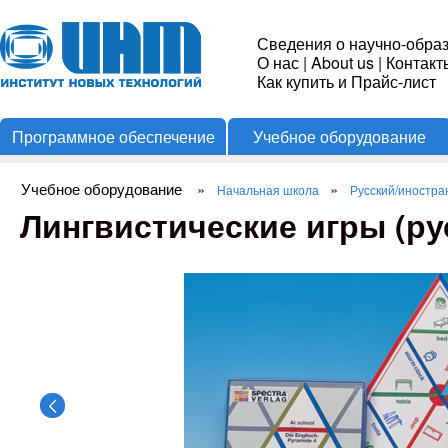
Пере
Институт
Сведения о научно-обра
О нас
|
About us
|
Контакт
Новых
Как купить и Прайс-лист
Программное обеспечение
Учебное оборудование
Технологий
Учебное оборудование
»
»
Начальная школа
Русский/иностра
Вы здесь
Лингвистические игры (русс