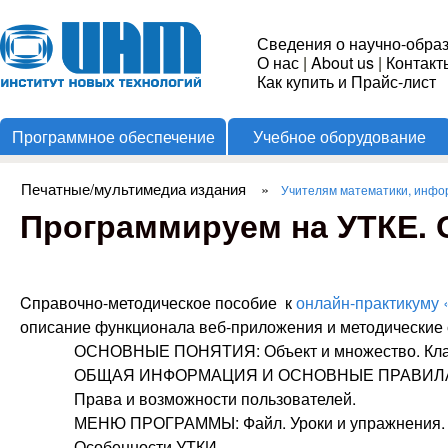
Пере
Институт
Сведения о научно-обра
О нас
|
About us
|
Контакт
Новых
Как купить и Прайс-лист
Программное обеспечение
Учебное оборудование
Технологий
Печатные/мультимедиа издания
»
Учителям математики, инфо
Вы здесь
Программируем на УТКЕ. 
Cправочно-методическое пособие к
онлайн-практикуму
описание функционала веб-приложения и методические 
ОСНОВНЫЕ ПОНЯТИЯ: Объект и множество. Класс
ОБЩАЯ ИНФОРМАЦИЯ И ОСНОВНЫЕ ПРАВИЛА: Тем
Права и возможности пользователей.
МЕНЮ ПРОГРАММЫ: Файл. Уроки и упражнения. Р
Особенности УТКИ.