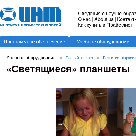
Пере
Институт
Сведения о научно-обра
О нас
|
About us
|
Контакт
Новых
Как купить и Прайс-лист
Программное обеспечение
Учебное оборудование
Технологий
Учебное оборудование
»
»
Ранний возраст
Развитие творческ
Вы здесь
«Светящиеся» планшеты