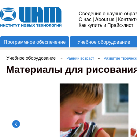
Пере
Институт
Сведения о научно-обра
О нас
|
About us
|
Контакт
Новых
Как купить и Прайс-лист
Программное обеспечение
Учебное оборудование
Технологий
Учебное оборудование
»
»
Ранний возраст
Развитие творческ
Вы здесь
Материалы для рисования