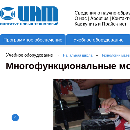
Пере
Институт
Сведения о научно-обра
О нас
|
About us
|
Контакт
Новых
Как купить и Прайс-лист
Программное обеспечение
Учебное оборудование
Технологий
Учебное оборудование
»
»
Начальная школа
Технологии мате
Вы здесь
Многофункциональные мо