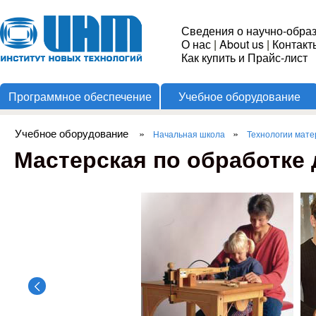
Пере
Институт
Сведения о научно-обра
О нас
|
About us
|
Контакт
Новых
Как купить и Прайс-лист
Программное обеспечение
Учебное оборудование
Технологий
Учебное оборудование
»
»
Начальная школа
Технологии мате
Вы здесь
Мастерская по обработке