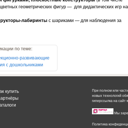
цветных геометрических фигур — для дидактических игр на
трукторы-лабиринты
с шариками — для наблюдения за
кации по теме:
екционно-развивающие
ия с дошкольниками
ак купить
При полном или част
новых технологий об
артнёры
гиперссылка на сайт
аталоги
Мы заре
Политика конфиденц