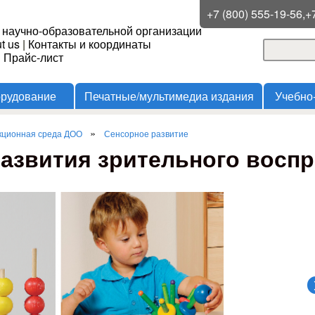
Перейти к основному
+7 (800) 555-19-56,+
 научно-образовательной организации
содержанию
t us
|
Контакты и координаты
Поиск
и Прайс-лист
Форма
орудование
Печатные/мультимедиа издания
Учебно
»
кционная среда ДОО
Сенсорное развитие
азвития зрительного восп