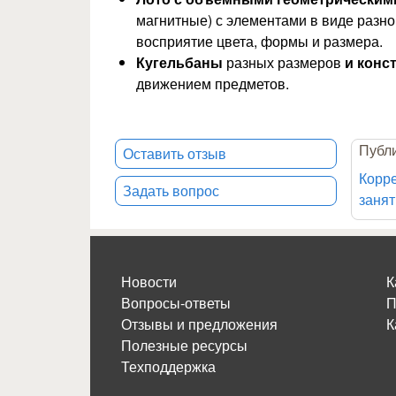
магнитные) с элементами в виде разно
восприятие цвета, формы и размера.
Кугельбаны
разных размеров
и конс
движением предметов.
Публи
Оставить отзыв
Корр
Задать вопрос
занят
Новости
К
Вопросы-ответы
П
Отзывы и предложения
К
Полезные ресурсы
Техподдержка