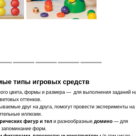
мые типы игровых средств
ного цвета, формы и размера — для выполнения заданий н
ветовых оттенков.
ываемые друг на друга, помогут провести эксперименты на
ительные иллюзии.
рических фигур и тел
и разнообразные
домино
— для
и запоминание форм.
и фигурками, плоскостные конструкторы
(в том числе