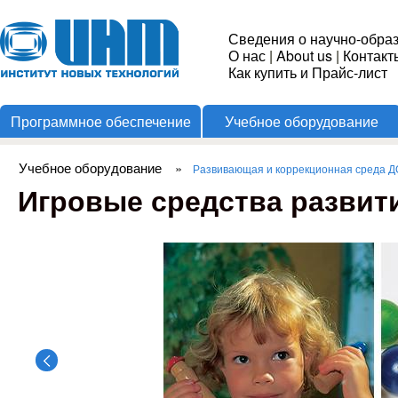
Пере
Институт
Сведения о научно-обра
О нас
|
About us
|
Контакт
Новых
Как купить и Прайс-лист
Программное обеспечение
Учебное оборудование
Технологий
Учебное оборудование
»
Развивающая и коррекционная среда 
Вы здесь
Игровые средства развит