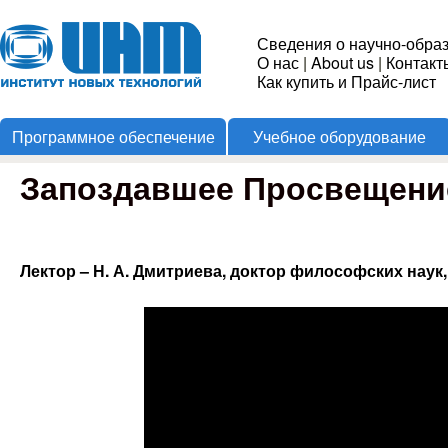
Пере
Институт
Сведения о научно-обра
О нас
|
About us
|
Контакт
Новых
Как купить и Прайс-лист
Программное обеспечение
Учебное оборудование
Технологий
Запоздавшее Просвещени
Лектор –
Н. А. Дмитриева,
доктор философских наук