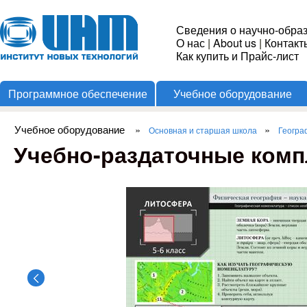
Пере
Институт
Сведения о научно-обра
О нас
|
About us
|
Контакт
Новых
Как купить и Прайс-лист
Программное обеспечение
Учебное оборудование
Технологий
Учебное оборудование
»
»
Основная и старшая школа
Геогра
Вы здесь
Учебно-раздаточные комп