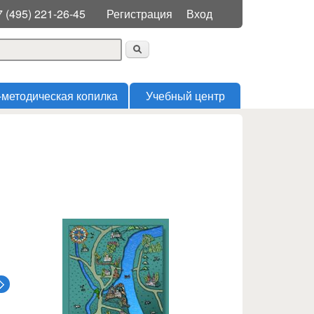
Меню пользователя
7 (495) 221-26-45
Регистрация
Вход
 поиска
-методическая копилка
Учебный центр