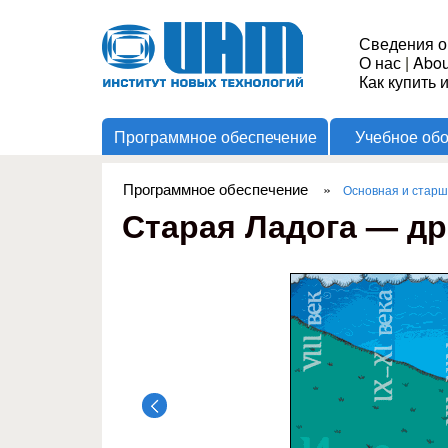
Институт
Сведения о
О нас
|
Abou
Новых
Как купить 
Программное обеспечение
Учебное об
Технологий
Программное обеспечение
»
Основная и стар
Вы здесь
Старая Ладога — др