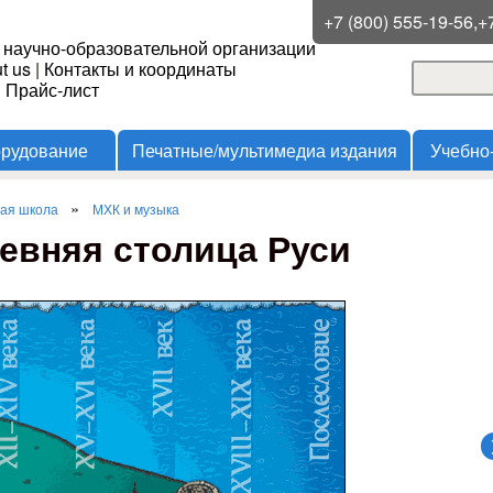
Перейти к основному
+7 (800) 555-19-56,+
 научно-образовательной организации
содержанию
t us
|
Контакты и координаты
Поиск
и Прайс-лист
Форма
орудование
Печатные/мультимедиа издания
Учебно
»
шая школа
МХК и музыка
евняя столица Руси