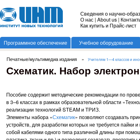
Пере
Институт
Сведения о научно-обра
О нас
|
About us
|
Контакт
Новых
Как купить и Прайс-лист
Программное обеспечение
Учебное оборудование
Технологий
Печатные/мультимедиа издания
»
Учителям 1—4 классов и ино
Вы здесь
Схематик. Набор электро
Пособие содержит методические рекомендации по провед
в 3–6 классах в рамках образовательной области «Техно
реализации технологий STEAM и ТРИЗ.
Элементы набора «
Схематик
» позволяют создавать пр
устройств, для разработки которых не требуется пайк
собой кабелями одного типа различной длины при помо
пластика, ткани и пр.) и позволяют создавать прототипы