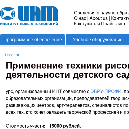
Пере
Институт
Сведения о научно-обра
О нас
|
About us
|
Контакт
Новых
Как купить и Прайс-лист
Программное обеспечение
Учебное оборудование
Технологий
Новости
Вы здесь
Применение техники рисо
деятельности детского с
урс, организованный ИНТ совместно с
ЭБРУ-ПРОФИ
, п
образовательных организаций, преподавателей творчески
развивающих центров, арт-терапевтов, специалистов по 
всех тех, кто хочет овладеть творческой профессией и п
Стоимость участия
15000 рублей
.