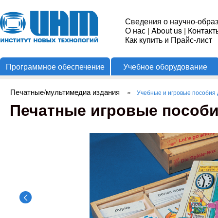
Пере
Институт
Сведения о научно-обра
О нас
|
About us
|
Контакт
Новых
Как купить и Прайс-лист
Программное обеспечение
Учебное оборудование
Технологий
Печатные/мультимедиа издания
»
Учебные и игровые пособия
Вы здесь
Печатные игровые пособи