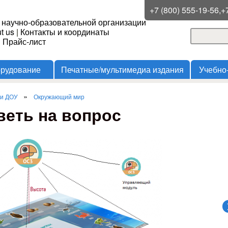
Перейти к основному
+7 (800) 555-19-56,+
 научно-образовательной организации
содержанию
t us
|
Контакты и координаты
Поиск
и Прайс-лист
Форма
орудование
Печатные/мультимедиа издания
Учебно
»
 и ДОУ
Окружающий мир
веть на вопрос