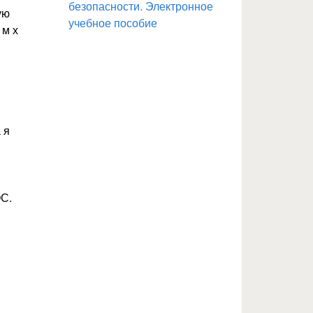
безопасности. Электронное
ую
учебное пособие
 м х
 я
ОС.