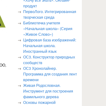
«Хочу все знать». Онлайн-
продукт
ПервоЛого. Интегрированная
творческая среда
Библиотечка учителя
«Начальная школа» (Серия
«Живое Слово»)
Цифровая база изображений:
Начальная школа.
Иностранный язык
ОС3. Конструктор природных
сообществ
НОО,
ОС3 Хронолайнер.
Программа для создания лент
времени
Живая Родословная.
Инструмент для построения
фамильного дерева
Основы пожарной