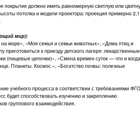
ное покрытие должно иметь равномерную светлую или цветн
высоты потолка и модели проектора: проекция примерно 2,1
.
ющий мир):
«Я на море», «Моя семья и семьи животных», «Дома птиц и
у приготовиться к приезду детского лагеря: лекарственные
ки (пищевые цепочки)», «Смена времен суток — что и когда
нце. Планеты. Космос.», «Богатство почвы: полезные
ие учебного процесса в соответствии с требованиями ФГ
сс будет способствовать изучению и закреплению
ков группового взаимодействия.